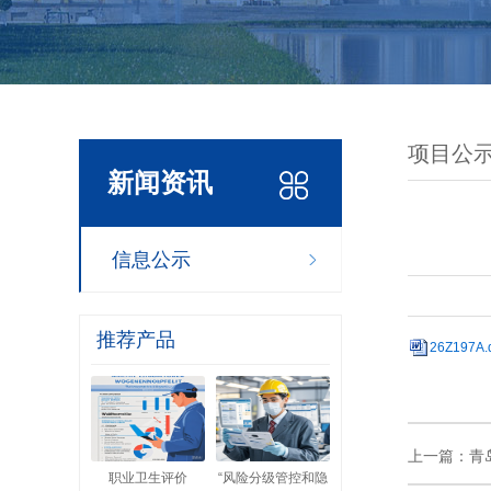
项目公
新闻资讯
信息公示
推荐产品
26Z197A.
上一篇：青
职业卫生评价
“风险分级管控和隐